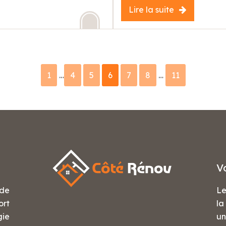
Lire la suite
1
…
4
5
6
7
8
…
11
V
ude
Le
ort
la
gie
un