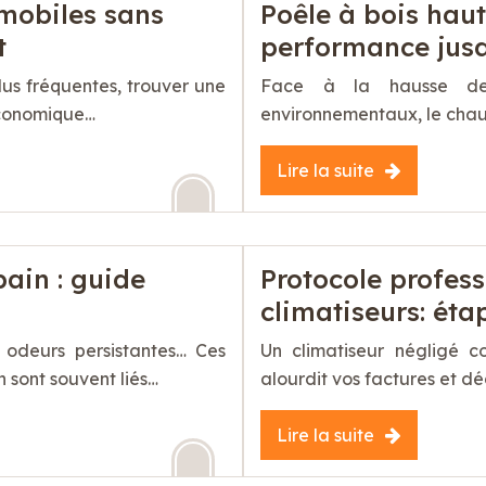
 mobiles sans
Poêle à bois hau
t
performance jus
lus fréquentes, trouver une
Face à la hausse des
économique…
environnementaux, le chau
Lire la suite
bain : guide
Protocole profes
climatiseurs: éta
, odeurs persistantes… Ces
Un climatiseur négligé 
n sont souvent liés…
alourdit vos factures et d
Lire la suite