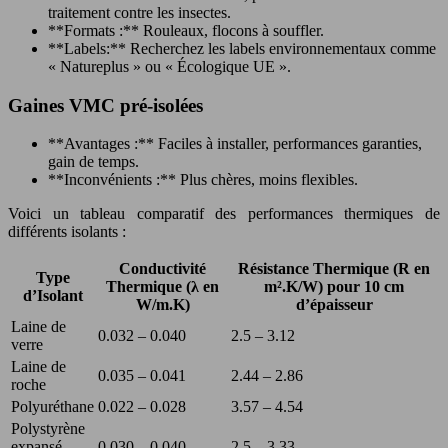
traitement contre les insectes.
**Formats :** Rouleaux, flocons à souffler.
**Labels:** Recherchez les labels environnementaux comme
« Natureplus » ou « Écologique UE ».
Gaines VMC pré-isolées
**Avantages :** Faciles à installer, performances garanties,
gain de temps.
**Inconvénients :** Plus chères, moins flexibles.
Voici un tableau comparatif des performances thermiques de
différents isolants :
Conductivité
Résistance Thermique (R en
Type
Thermique (λ en
m².K/W) pour 10 cm
d’Isolant
W/m.K)
d’épaisseur
Laine de
0.032 – 0.040
2.5 – 3.12
verre
Laine de
0.035 – 0.041
2.44 – 2.86
roche
Polyuréthane
0.022 – 0.028
3.57 – 4.54
Polystyrène
expansé
0.030 – 0.040
2.5 – 3.33