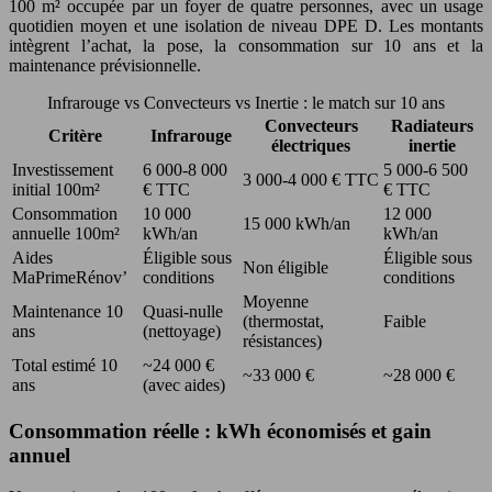
100 m² occupée par un foyer de quatre personnes, avec un usage
quotidien moyen et une isolation de niveau DPE D. Les montants
intègrent l’achat, la pose, la consommation sur 10 ans et la
maintenance prévisionnelle.
Infrarouge vs Convecteurs vs Inertie : le match sur 10 ans
Convecteurs
Radiateurs
Critère
Infrarouge
électriques
inertie
Investissement
6 000-8 000
5 000-6 500
3 000-4 000 € TTC
initial 100m²
€ TTC
€ TTC
Consommation
10 000
12 000
15 000 kWh/an
annuelle 100m²
kWh/an
kWh/an
Aides
Éligible sous
Éligible sous
Non éligible
MaPrimeRénov’
conditions
conditions
Moyenne
Maintenance 10
Quasi-nulle
(thermostat,
Faible
ans
(nettoyage)
résistances)
Total estimé 10
~24 000 €
~33 000 €
~28 000 €
ans
(avec aides)
Consommation réelle : kWh économisés et gain
annuel