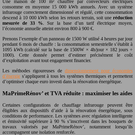
Une maison de 100 m² chauffée par convecteurs électriques
consomme en moyenne 15 000 kWh annuels. Avec un système
infrarouge correctement dimensionné et régulé, cette consommation
descend à 10 000 kWh selon les retours terrain, soit une
réduction
mesurée de 33 %
. Sur la base d’un tarif électrique moyen,
l’économie annuelle atteint environ 800 à 900 €.
Prenons l’exemple d’un panneau de 1500 W utilisé 4 heures par jour
pendant 6 mois de chauffe : la consommation semestrielle s’établit à
1095 kWh (calculé sur la base de 1500W × 4h/jour × 182 jours ÷
1000). Cette donnée permet d’estimer précisément le coût
d’exploitation avant tout engagement financier.
Les méthodes rigoureuses de
dimensionnement pour économies
d’énergie
s’appliquent à tous les systèmes thermiques et permettent
d’optimiser chaque euro investi dans la rénovation énergétique.
MaPrimeRénov’ et TVA réduite : maximiser les aides
Certaines configurations de chauffage infrarouge peuvent être
éligibles aux dispositifs d’aide à la rénovation énergétique, sous
conditions de performance. Les systèmes avec régulation intelligente
et émissivité supérieure à 90 % s’inscrivent dans les bouquets de
travaux valorisés par MaPrimeRénov’, notamment lorsqu’ils
accompagnent une isolation renforcée.